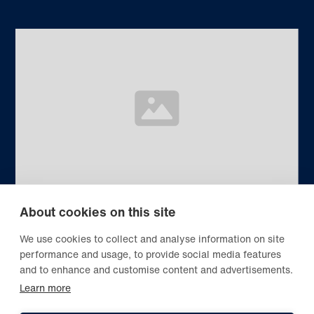
About cookies on this site
Category
5 min read
We use cookies to collect and analyse information on site
Blog title heading will go here
performance and usage, to provide social media features
Lorem ipsum dolor sit amet, consectetur adipiscing
and to enhance and customise content and advertisements.
elit. Suspendisse varius enim...
Learn more