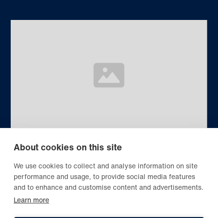
About cookies on this site
Category
5 min read
We use cookies to collect and analyse information on site
Blog title heading will go here
performance and usage, to provide social media features
Lorem ipsum dolor sit amet, consectetur adipiscing
and to enhance and customise content and advertisements.
elit. Suspendisse varius enim...
Learn more